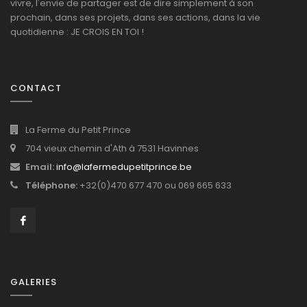
vivre, l'envie de partager est de dire simplement à son
prochain, dans ses projets, dans ses actions, dans la vie
quotidienne : JE CROIS EN TOI !
CONTACT
La Ferme du Petit Prince
704 vieux chemin d'Ath à 7531 Havinnes
Email:
info@lafermedupetitprince.be
Téléphone:
+32(0)470 677 470 ou 069 665 633
GALERIES