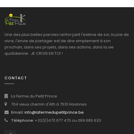
Une des plus belles paroles renforçant l'estime de soi, la joie de
vivre, l'envie de partager est de dire simplement à son
prochain, dans ses projets, dans ses actions, dans la vie
quotidienne : JE CROIS EN TOI !
CONTACT
La Ferme du Petit Prince
704 vieux chemin d'Ath à 7531 Havinnes
Email:
info@lafermedupetitprince.be
Téléphone:
+32(0)470 677 470 ou 069 665 633