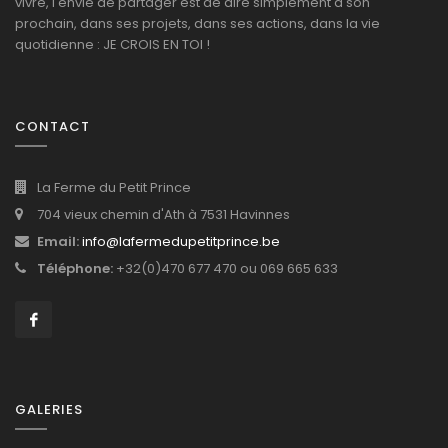
vivre, l'envie de partager est de dire simplement à son
prochain, dans ses projets, dans ses actions, dans la vie
quotidienne : JE CROIS EN TOI !
CONTACT
La Ferme du Petit Prince
704 vieux chemin d'Ath à 7531 Havinnes
Email:
info@lafermedupetitprince.be
Téléphone:
+32(0)470 677 470 ou 069 665 633
GALERIES