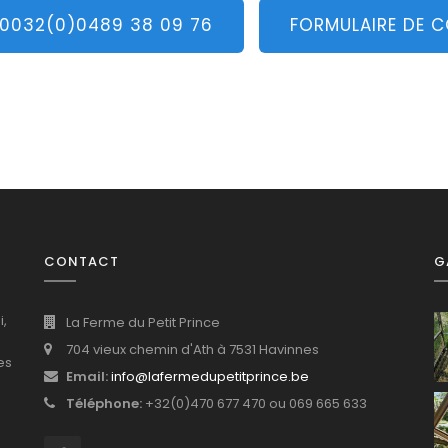
 0032(0)0489 38 09 76
FORMULAIRE DE 
CONTACT
G
i,
La Ferme du Petit Prince
704 vieux chemin d'Ath à 7531 Havinnes
es
Email:
info@lafermedupetitprince.be
Téléphone:
+32(0)470 677 470 ou 069 665 633